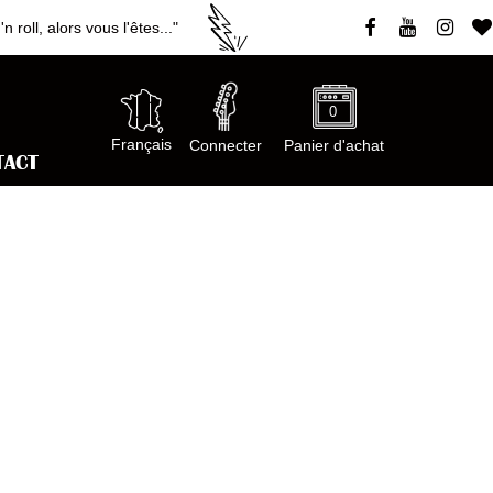
roll, alors vous l'êtes..."
0
Français
Connecter
Panier d'achat
TACT