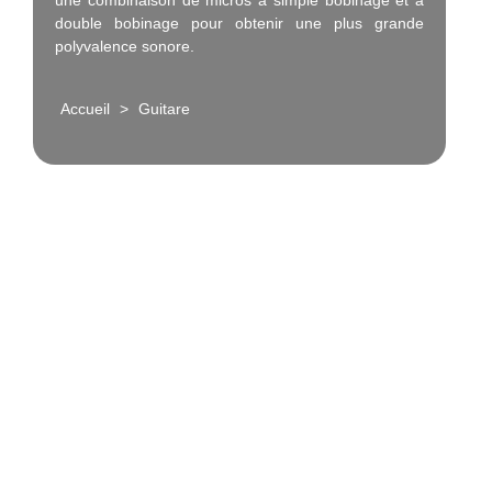
une combinaison de micros à simple bobinage et à
double bobinage pour obtenir une plus grande
polyvalence sonore.
Accueil
>
Guitare