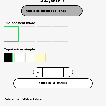
VIDÉO DU MICRO FAT TEXAN
Emplacement micro
Middle
Bridge
Set
Neck
complet
Capot micro simple
Blanc
Vintage
Crème
Noir
White
-
+
AJOUTER AU PANIER
Référence:
7-0-Neck-Noir