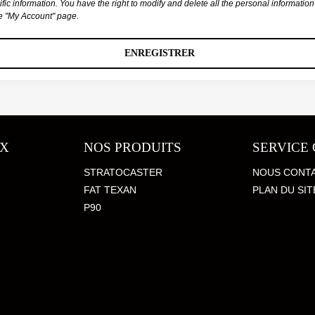
ific information. You have the right to modify and delete all the personal informatio
he "My Account" page.
ENREGISTRER
UX
NOS PRODUITS
SERVICE 
STRATOCASTER
NOUS CONT
FAT TEXAN
PLAN DU SIT
P90