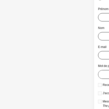
Prénom
Nom
E-mail
Mot de 
Rece
J'ac
Mess
The 