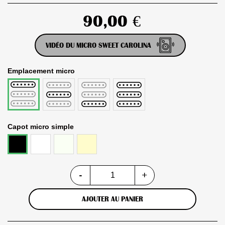
90,00 €
VIDÉO DU MICRO SWEET CAROLINA
Emplacement micro
Middle
Bridge
Set
Neck
complet
Capot micro simple
Blanc
Vintage
Crème
Noir
White
-
+
AJOUTER AU PANIER